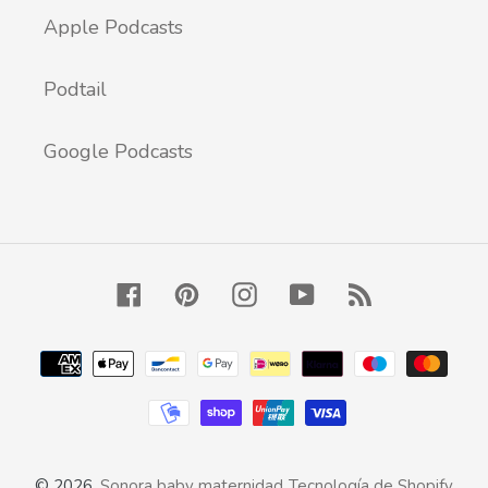
Apple Podcasts
Podtail
Google Podcasts
Facebook
Pinterest
Instagram
YouTube
RSS
Métodos
de
pago
© 2026,
Sonora baby maternidad
Tecnología de Shopify