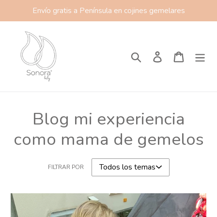
Ir
Envío gratis a Península en cojines gemelares
directamente
al
contenido
Buscar
Ingresar
Carrito
Blog mi experiencia
como mama de gemelos
FILTRAR POR