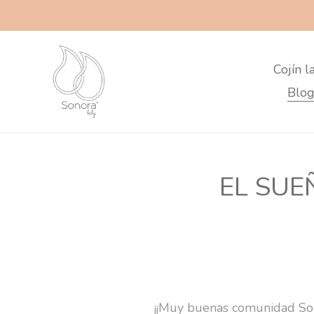
Ir
directamente
al
contenido
Cojín l
Blog
EL SUE
¡¡Muy buenas comunidad Son