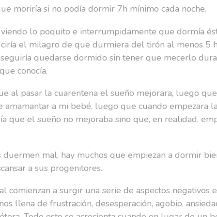
ue moriría si no podía dormir 7h mínimo cada noche.
 viendo lo poquito e interrumpidamente que dormía ést
iría el milagro de que durmiera del tirón al menos 5 h
eguiría quedarse dormido sin tener que mecerlo dura
 que conocía.
e al pasar la cuarentena el sueño mejorara, luego que
e amamantar a mi bebé, luego que cuando empezara la 
ía que el sueño no mejoraba sino que, en realidad, e
s duermen mal, hay muchos que empiezan a dormir bien 
cansar a sus progenitores.
comienzan a surgir una serie de aspectos negativos en
nos llena de frustración, desesperación, agobio, ansieda
cétera. Todo esto se acrecienta cuando en lugar de un