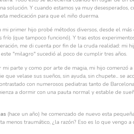
na solución. Y cuando estamos ya muy desesperados, cu
ta medicación para que el niño duerma.
 mi primer hijo probé métodos diversos, desde el más 
s frío (que tampoco funcionó). Y tras estos experimento
eración, me di cuenta por fin de la cruda realidad: mi hi
 este "milagro" sucedió al poco de cumplir tres años.
r mi parte y como por arte de magia, mi hijo comenzó a
ie que velase sus sueños, sin ayuda, sin chupete... se ac
 contrastado con numerosos pediatras tanto de Barcelo
ienza a dormir con una pauta normal y estable de sue
zas
(hace un año) he comenzado de nuevo esta pequeña 
ta menos traumático, ¿la razón? Eso es lo que vengo a 