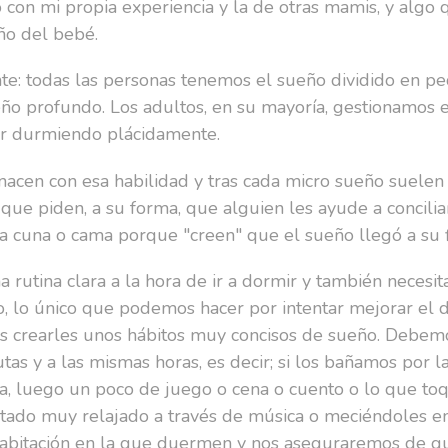
con mi propia experiencia y la de otras mamis, y algo
eño del bebé.
ente: todas las personas tenemos el sueño dividido en 
o profundo. Los adultos, en su mayoría, gestionamos e
ir durmiendo plácidamente.
nacen con esa habilidad y tras cada micro sueño suelen 
 que piden, a su forma, que alguien les ayude a concili
a cuna o cama porque "creen" que el sueño llegó a su f
a rutina clara a la hora de ir a dormir y también necesi
o, lo único que podemos hacer por intentar mejorar el
s crearles unos hábitos muy concisos de sueño. Debem
as y a las mismas horas, es decir; si los bañamos por 
ía, luego un poco de juego o cena o cuento o lo que t
tado muy relajado a través de música o meciéndoles en 
 habitación en la que duermen y nos aseguraremos de qu