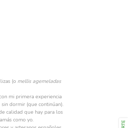
lizas (o
mellis agemeladas
on mi primera experiencia
sin dormir (que continúan).
 de calidad que hay para los
mamás como yo.
res y artesanos españoles,