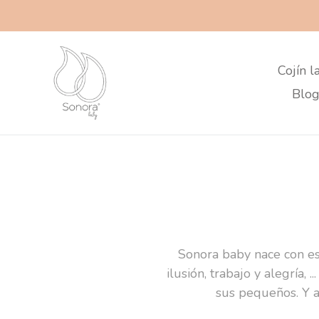
Ir
directamente
al
contenido
Cojín l
Blog
Sonora baby nace con e
ilusión, trabajo y alegría,
sus pequeños. Y a