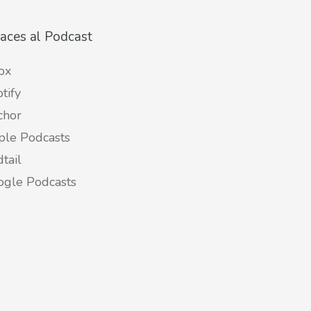
aces al Podcast
ox
tify
chor
ple Podcasts
tail
ogle Podcasts