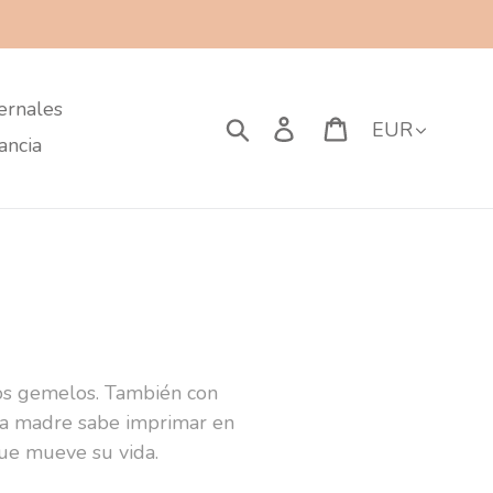
ernales
Moneda
Buscar
Ingresar
Carrito
ancia
os gemelos. También con
o una madre sabe imprimar en
que mueve su vida.