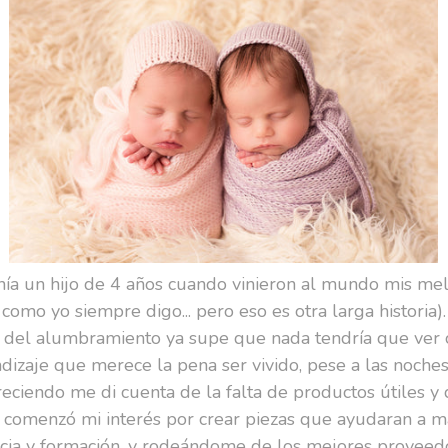
nía un hijo de 4 años cuando vinieron al mundo mis mel
como yo siempre digo... pero eso es otra larga historia).
el alumbramiento ya supe que nada tendría que ver c
izaje que merece la pena ser vivido, pese a las noches 
eciendo me di cuenta de la falta de productos útiles y
í comenzó mi interés por crear piezas que ayudaran a 
ia y formación, y rodeándome de los mejores proveedo