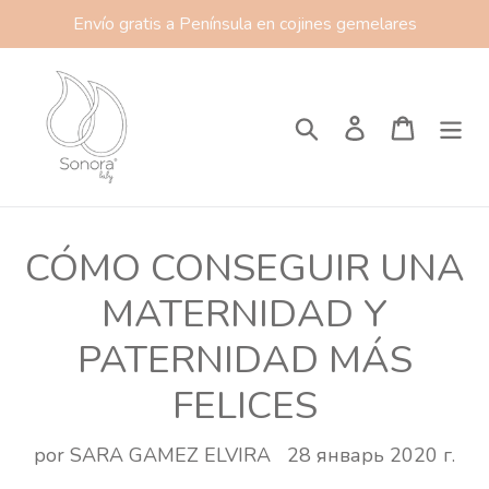
Ir
Envío gratis a Península en cojines gemelares
directamente
al
contenido
Buscar
Ingresar
Carrito
CÓMO CONSEGUIR UNA
MATERNIDAD Y
PATERNIDAD MÁS
FELICES
por SARA GAMEZ ELVIRA
28 январь 2020 г.