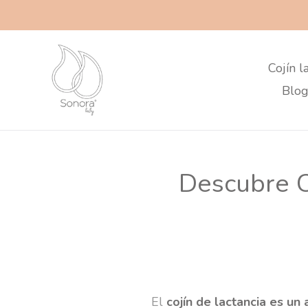
Ir
directamente
al
contenido
Cojín l
Blog
Descubre C
El
cojín de lactancia es un 