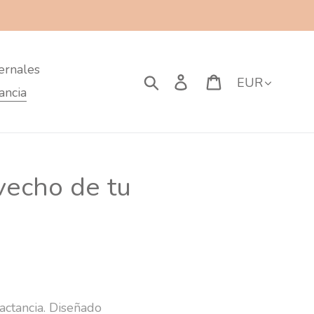
ernales
Moneda
Buscar
Ingresar
Carrito
ancia
vecho de tu
actancia. Diseñado