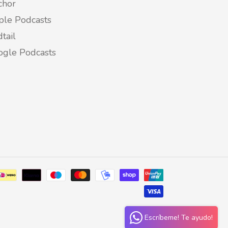
chor
ple Podcasts
tail
ogle Podcasts
Métodos
de
pago
Escríbeme! Te ayudo!