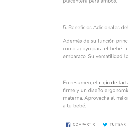
placentera para ambos.
5. Beneficios Adicionales d
Además de su función princi
como apoyo para el bebé cu
embarazo. Su versatilidad lo
En resumen, el
cojín de lact
firme y un diseño ergonómic
materna. Aprovecha al máxim
a tu bebé.
COMPARTIR
T
COMPARTIR
TUITEAR
EN