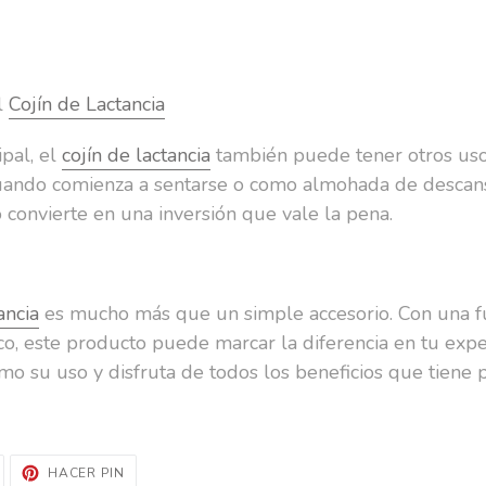
el
Cojín de Lactancia
pal, el
cojín de lactancia
también puede tener otros usos
ando comienza a sentarse o como almohada de descans
 convierte en una inversión que vale la pena.
ancia
es mucho más que un simple accesorio. Con una fu
o, este producto puede marcar la diferencia en tu exper
o su uso y disfruta de todos los beneficios que tiene p
UITEAR
PINEAR
HACER PIN
EN
EN