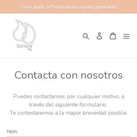
Passer
Envío gratis a Península en cojines gemelares
au
contenu
Rechercher
Se connecter
Panier
Contacta con nosotros
Puedes contactarnos, por cualquier motivo, a
través del siguiente formulario.
Te contestaremos a la mayor brevedad posible.
Nom