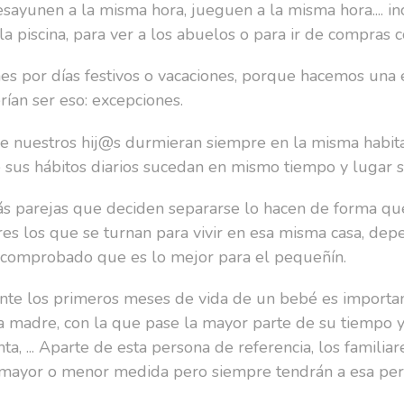
esayunen a la misma hora, jueguen a la misma hora.... i
la piscina, para ver a los abuelos o para ir de compras c
s por días festivos o vacaciones, porque hacemos una 
rían ser eso: excepciones.
que nuestros hij@s durmieran siempre en la misma habit
ue sus hábitos diarios sucedan en mismo tiempo y lugar 
ás parejas que deciden separarse lo hacen de forma qu
res los que se turnan para vivir en esa misma casa, dep
 comprobado que es lo mejor para el pequeñín.
rante los primeros meses de vida de un bebé es import
la madre, con la que pase la mayor parte de su tiempo 
ta, ... Aparte de esta persona de referencia, los familia
 mayor o menor medida pero siempre tendrán a esa per