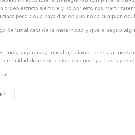
 orden estricto siempre y no por esto nos martirizare
rutinas pese a que haya días en que no se cumplan del 
o de luz al caos de la maternidad y que, si seguís algu
 duda, sugerencia, consulta, opinión... tenéis la cuent
a comunidad de mamis reales que nos ayudamos y moti
eal!
PIN
PIN IT
ON
R
PINTEREST