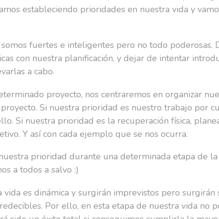
amos estableciendo prioridades en nuestra vida y vam
somos fuertes e inteligentes pero no todo poderosas. 
icas con nuestra planificación, y dejar de intentar intro
varlas a cabo.
determinado proyecto, nos centraremos en organizar nu
 proyecto. Si nuestra prioridad es nuestro trabajo por c
lo. Si nuestra prioridad es la recuperación física, pla
etivo. Y así con cada ejemplo que se nos ocurra.
nuestra prioridad durante una determinada etapa de la
s a todos a salvo :)
 la vida es dinámica y surgirán imprevistos pero surgir
edecibles. Por ello, en esta etapa de nuestra vida no 
brá sido un éxito total si conseguimos cumplirla la mayo