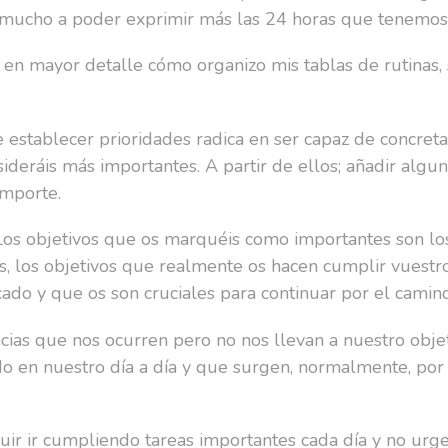
ucho a poder exprimir más las 24 horas que tenemos 
é en mayor detalle cómo organizo mis tablas de rutinas,
de establecer prioridades radica en ser capaz de concre
sideráis más importantes. A partir de ellos; añadir algun
importe.
 Los objetivos que os marquéis como importantes son lo
es, los objetivos que realmente os hacen cumplir vuestro
cado y que os son cruciales para continuar por el camino
ncias que nos ocurren pero no nos llevan a nuestro obje
 en nuestro día a día y que surgen, normalmente, por f
guir ir cumpliendo tareas importantes cada día y no urg