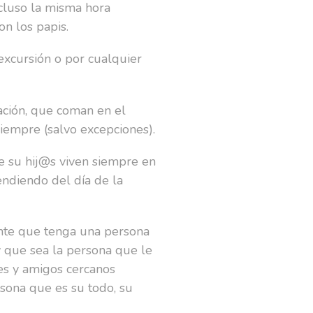
ncluso la misma hora
on los papis.
excursión o por cualquier
ación, que coman en el
siempre (salvo excepciones).
e su hij@s viven siempre en
endiendo del día de la
ante que tenga una persona
y que sea la persona que le
res y amigos cercanos
sona que es su todo, su