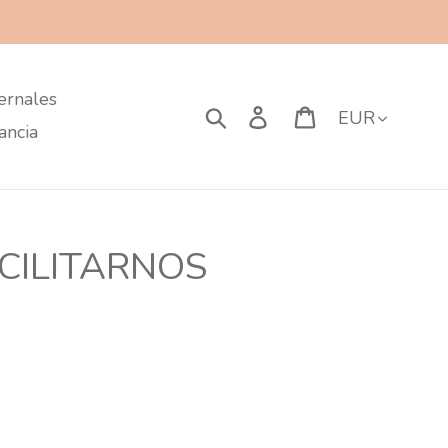
ernales
Currency
Search
Log in
Cart
ancia
ACILITARNOS