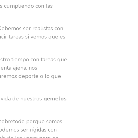
os cumpliendo con las
Debemos ser realistas con
ducir tareas si vemos que es
estro tiempo con tareas que
uenta ajena, nos
nearemos deporte o lo que
 vida de nuestros
gemelos
án sobretodo porque somos
podemos ser rígidas con
ría de las veces pero no