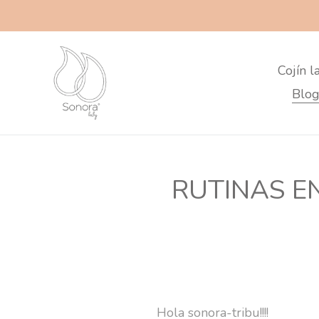
Skip
to
content
Cojín l
Blog
RUTINAS EN
Hola sonora-tribu!!!!