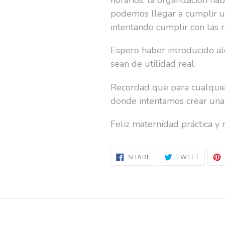
podemos llegar a cumplir un
intentando cumplir con las 
Espero haber introducido alg
sean de utilidad real.
Recordad que para cualquier
donde intentamos crear un
Feliz maternidad práctica y r
SHARE
TWEET
SHARE
TWEET
ON
ON
FACEBOOK
TWITTE