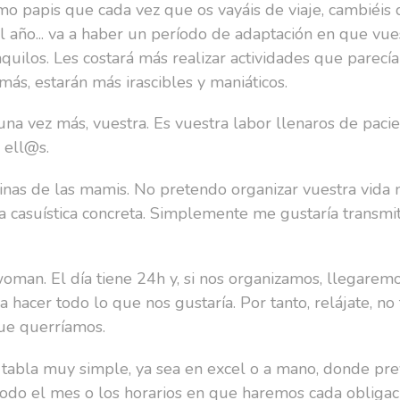
o papis que cada vez que os vayáis de viaje, cambiéis d
el año... va a haber un período de adaptación en que vu
quilos. Les costará más realizar actividades que parecí
ás, estarán más irascibles y maniáticos.
 una vez más, vuestra. Es vuestra labor llenaros de pacie
 ell@s.
inas de las mamis. No pretendo organizar vuestra vida n
casuística concreta. Simplemente me gustaría transmit
oman. El día tiene 24h y, si nos organizamos, llegarem
hacer todo lo que nos gustaría. Por tanto, relájate, no 
ue querríamos.
na tabla muy simple, ya sea en excel o a mano, donde pr
do el mes o los horarios en que haremos cada obligaci