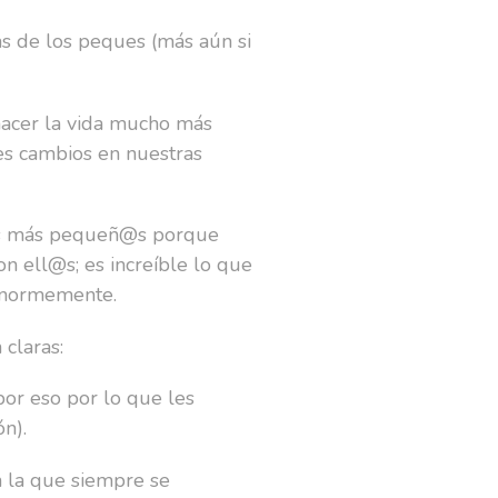
as de los peques (más aún si
hacer la vida mucho más
des cambios en nuestras
 los más pequeñ@s porque
n ell@s; es increíble lo que
 enormemente.
 claras:
por eso por lo que les
ón).
 la que siempre se