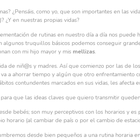
inas? ¿Pensáis, como yo, que son importantes en las vid
)? ¿Y en nuestras propias vidas?
ementación de rutinas en nuestro día a día nos puede 
 con algunos truquillos básicos podemos conseguir gran
onan con mi hijo mayor y mis
mellizas
.
 vida de niñ@s y madres. Así que comienzo por las de
 va a ahorrar tiempo y algún que otro enfrentamiento co
hábitos contundentes marcados en sus vidas, les afecta
 para que las ideas claves que quiero transmitir queden
desde bebés; son muy perceptivos con los horarios y es 
io horario (al cambiar de país o por el cambio de estaci
tumbremos desde bien pequeños a una rutina horaria en