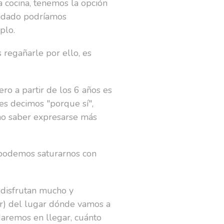
a cocina, tenemos la opción
uidado podríamos
plo.
 regañarle por ello, es
ro a partir de los 6 años es
es decimos "porque sí",
no saber expresarse más
 podemos saturarnos con
s disfrutan mucho y
ir) del lugar dónde vamos a
aremos en llegar, cuánto