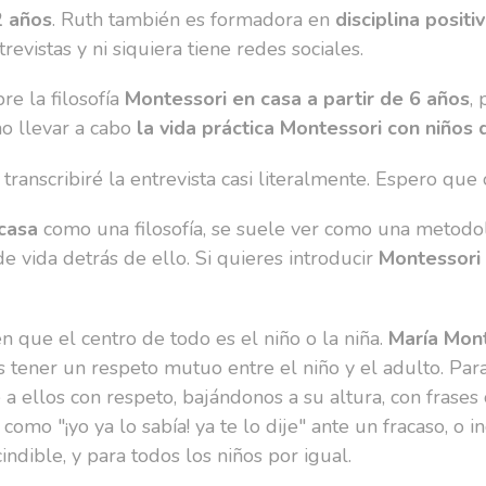
2 años
. Ruth también es formadora en
disciplina positi
revistas y ni siquiera tiene redes sociales.
re la filosofía
Montessori en casa a partir de 6 años
,
o llevar a cabo
la vida práctica Montessori con niños 
transcribiré la entrevista casi literalmente. Espero que
casa
como una filosofía, se suele ver como una metodo
 vida detrás de ello. Si quieres introducir
Montessori 
 que el centro de todo es el niño o la niña.
María Mon
 tener un respeto mutuo entre el niño y el adulto. Par
se a ellos con respeto, bajándonos a su altura, con fras
como "¡yo ya lo sabía! ya te lo dije" ante un fracaso, o i
indible, y para todos los niños por igual.