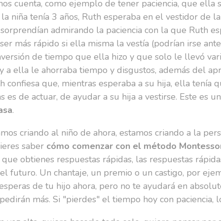
 nos cuenta, como ejemplo de tener paciencia, que ella 
 la niña tenía 3 años, Ruth esperaba en el vestidor de la
e sorprendían admirando la paciencia con la que Ruth e
 ser más rápido si ella misma la vestía (podrían irse ant
versión de tiempo que ella hizo y que solo le llevó vari
 y a ella le ahorraba tiempo y disgustos, además del ap
th confiesa que, mientras esperaba a su hija, ella tenía
s es de actuar, de ayudar a su hija a vestirse. Este es
asa
.
mos criando al niño de ahora, estamos criando a la pe
uieres saber
cómo comenzar con el método Montessor
as que obtienes respuestas rápidas, las respuestas rápi
l futuro. Un chantaje, un premio o un castigo, por ej
esperas de tu hijo ahora, pero no te ayudará en absolut
pedirán más. Si "pierdes" el tiempo hoy con paciencia, 