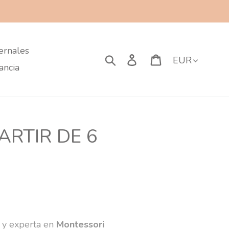
ernales
Currency
Search
Log in
Cart
ancia
RTIR DE 6
a y experta en
Montessori