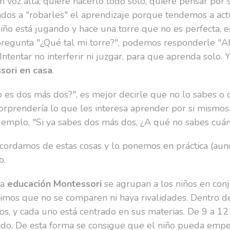
n voz alta, quiere hacerlo todo solo, quiere pensar por
s a "robarles" el aprendizaje porque tendemos a actua
niño está jugando y hace una torre que no es perfecta, es
i pregunta "¿Qué tal mi torre?", podemos responderle "A
. Intentar no interferir ni juzgar, para que aprenda solo.
ori en casa
.
o es dos más dos?", es mejor decirle que no lo sabes o
 sorprendería lo que les interesa aprender por si mismos
 ejemplo, "Si ya sabes dos más dos, ¿A qué no sabes cuán
acordamos de estas cosas y lo ponemos en práctica (aun
o.
la
educación Montessori
se agrupan a los niños en con
imos que no se comparen ni haya rivalidades. Dentro de 
, y cada uno está centrado en sus materias. De 9 a 12
pido. De esta forma se consigue que el niño pueda empe