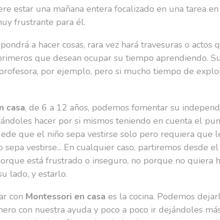
ere estar una mañana entera focalizado en una tarea en c
uy frustrante para él.
e pondrá a hacer cosas, rara vez hará travesuras o actos 
s primeros que desean ocupar su tiempo aprendiendo. S
 profesora, por ejemplo, pero si mucho tiempo de explor
n casa
, de 6 a 12 años, podemos fomentar su independ
jándoles hacer por si mismos teniendo en cuenta el pu
uede que el niño sepa vestirse solo pero requiera que 
sepa vestirse... En cualquier caso, partiremos desde el
porque está frustrado o inseguro, no porque no quiera ha
u lado, y estarlo.
ar con
Montessori en casa
es la cocina. Podemos dejarl
imero con nuestra ayuda y poco a poco ir dejándoles má