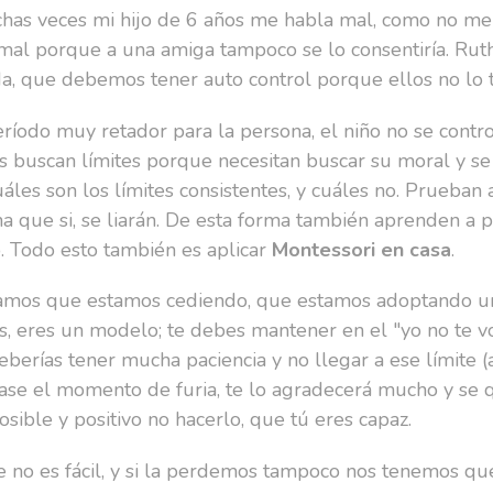
as veces mi hijo de 6 años me habla mal, como no me h
mal porque a una amiga tampoco se lo consentiría. Rut
da, que debemos tener auto control porque ellos no lo t
ríodo muy retador para la persona, el niño no se contr
os buscan límites porque necesitan buscar su moral y s
áles son los límites consistentes, y cuáles no. Prueban a
que si, se liarán. De esta forma también aprenden a po
. Todo esto también es aplicar
Montessori en casa
.
nsamos que estamos cediendo, que estamos adoptando u
s, eres un modelo; te debes mantener en el "yo no te vo
 deberías tener mucha paciencia y no llegar a ese límite 
ase el momento de furia, te lo agradecerá mucho y se 
osible y positivo no hacerlo, que tú eres capaz.
e no es fácil, y si la perdemos tampoco nos tenemos que