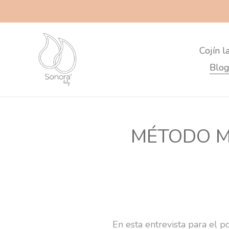
Skip
to
content
Cojín l
Blog
MÉTODO M
En esta entrevista para el p