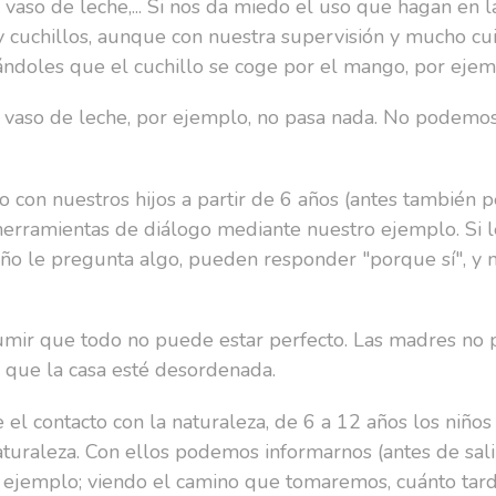
 vaso de leche,... Si nos da miedo el uso que hagan en l
y cuchillos, aunque con nuestra supervisión y mucho c
ndoles que el cuchillo se coge por el mango, por ejem
un vaso de leche, por ejemplo, no pasa nada. No podemos
 con nuestros hijos a partir de 6 años (antes también pe
herramientas de diálogo mediante nuestro ejemplo. Si l
ño le pregunta algo, pueden responder "porque sí", y 
umir que todo no puede estar perfecto. Las madres no
o que la casa esté desordenada.
 el contacto con la naturaleza, de 6 a 12 años los niño
naturaleza. Con ellos podemos informarnos (antes de sal
ejemplo; viendo el camino que tomaremos, cuánto tard