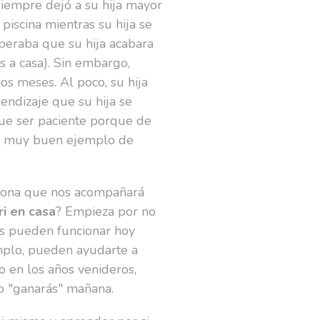
siempre dejó a su hija mayor
 piscina mientras su hija se
speraba que su hija acabara
es a casa). Sin embargo,
os meses. Al poco, su hija
rendizaje que su hija se
 que ser paciente porque de
 un muy buen ejemplo de
rsona que nos acompañará
i en casa
? Empieza por no
das pueden funcionar hoy
emplo, pueden ayudarte a
o en los años venideros,
lo "ganarás" mañana.