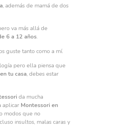
va
, además de mamá de dos
 pero va más allá de
de 6 a 12 años
.
 os guste tanto como a mí.
logía pero ella piensa que
en tu casa
, debes estar
tessori
da mucha
a aplicar
Montessori en
es o modos que no
ncluso insultos, malas caras y