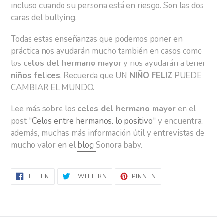
incluso cuando su persona está en riesgo. Son las dos
caras del bullying.
Todas estas enseñanzas que podemos poner en
práctica nos ayudarán mucho también en casos como
los
celos del hermano mayor
y nos ayudarán a tener
niños felices
. Recuerda que UN
NIÑO FELIZ
PUEDE
CAMBIAR EL MUNDO.
Lee más sobre los
celos del hermano mayor
en el
post "
Celos entre hermanos, lo positivo
" y encuentra,
además, muchas más información útil y entrevistas de
mucho valor en el
blog
Sonora baby.
AUF
AUF
AUF
TEILEN
TWITTERN
PINNEN
FACEBOOK
TWITTER
PINTEREST
TEILEN
TWITTERN
PINNEN