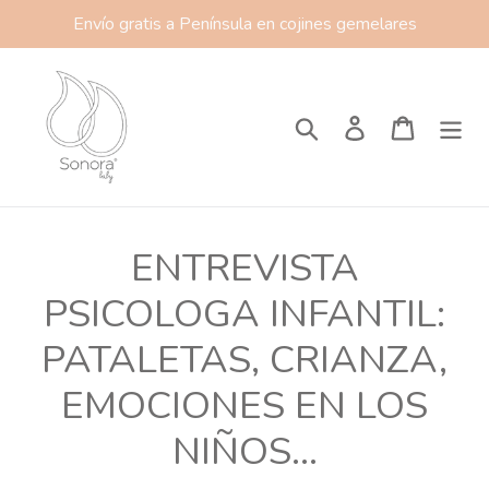
Direkt
Envío gratis a Península en cojines gemelares
zum
Inhalt
Suchen
Einloggen
Einkauf
ENTREVISTA
PSICOLOGA INFANTIL:
PATALETAS, CRIANZA,
EMOCIONES EN LOS
NIÑOS...