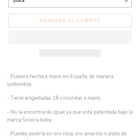
AGREGAR AL CARRITO
Agregando
el
- Pulsera hecha a mano en España, de manera
producto
sostenible.
a
tu
- Tiene engastadas
1
8 circonitas a mano.
carrito
- No la encontrarás igual ya que está patentada bajo la
de
marca Sonora baby.
compra
- Puedes pedirla en oro rosa, oro amarillo o plata de