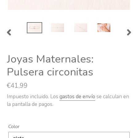
ANTERIOR
SIG
DIAPOSITIVA
DIA
Joyas Maternales:
Pulsera circonitas
Precio
€41,99
habitual
Impuesto incluido. Los
gastos de envío
se calculan en
la pantalla de pagos.
Color