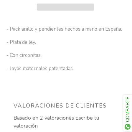
Agregando
el
- Pack anillo y pendientes hechos a mano en España.
producto
a
- Plata de ley.
tu
-
Con
circonitas.
carrito
de
- Joyas maternales patentadas.
compra
COMPARTE
VALORACIONES DE CLIENTES
Basado en 2 valoraciones
Escribe tu
valoración