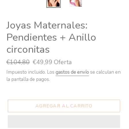
Joyas Maternales:
Pendientes + Anillo
circonitas
Precio
€104,80
Precio
€49,99
Oferta
habitual
de
Impuesto incluido. Los
gastos de envío
se calculan en
oferta
la pantalla de pagos.
AGREGAR AL CARRITO