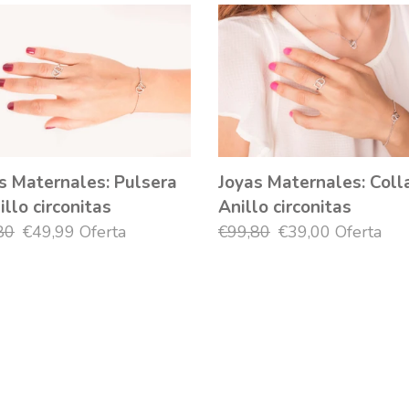
Joyas
rnales:
Maternales:
era
Collar
+
o
Anillo
nitas
circonitas
s Maternales: Pulsera
Joyas Maternales: Coll
illo circonitas
Anillo circonitas
io
80
Precio
€49,99
Oferta
Precio
€99,80
Precio
€39,00
Oferta
tual
de
habitual
de
oferta
oferta