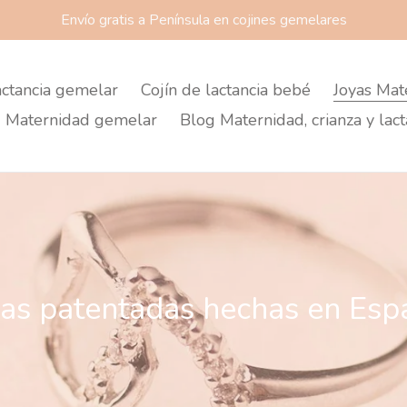
Envío gratis a Península en cojines gemelares
actancia gemelar
Cojín de lactancia bebé
Joyas Mat
 Maternidad gemelar
Blog Maternidad, crianza y lact
yas patentadas hechas en Esp