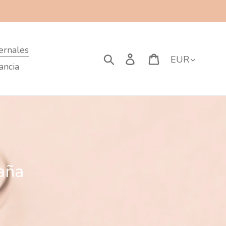
ernales
Moneda
Buscar
Ingresar
Carrito
ancia
aña