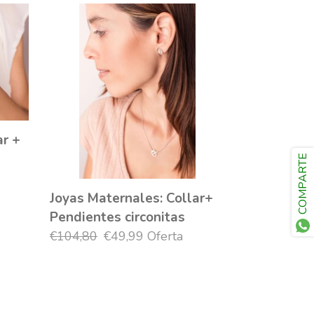
Joyas
Maternales:
Collar+
Pendientes
circonitas
ar +
COMPARTE
Joyas Maternales: Collar+
Pendientes circonitas
Precio
€104,80
Precio
€49,99
Oferta
habitual
de
oferta