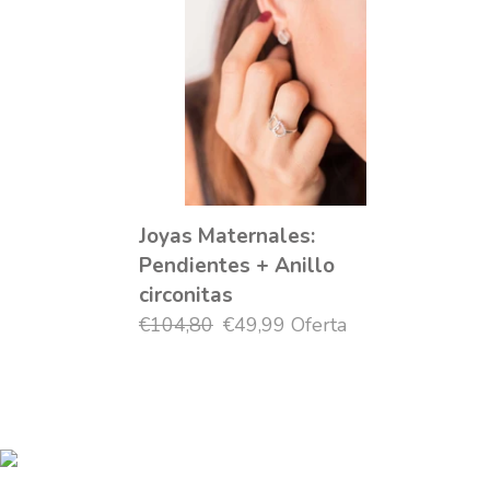
Pendientes
+
Anillo
circonitas
Joyas Maternales:
Pendientes + Anillo
circonitas
Precio
€104,80
Precio
€49,99
Oferta
habitual
de
oferta