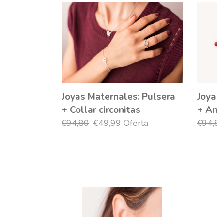
Joyas
Joyas
Maternales:
Mate
Pulsera
Puls
+
+
Collar
Anill
circonitas
circo
Joyas Maternales: Pulsera
Joya
+ Collar circonitas
+ An
Precio
€94,80
Precio
€49,99
Oferta
Prec
€94,
habitual
de
habi
oferta
Joyas
Maternales: