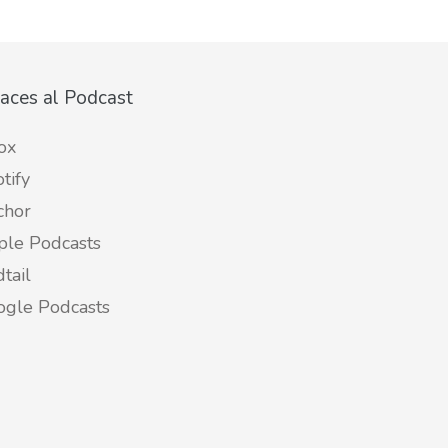
aces al Podcast
ox
tify
chor
ple Podcasts
tail
ogle Podcasts