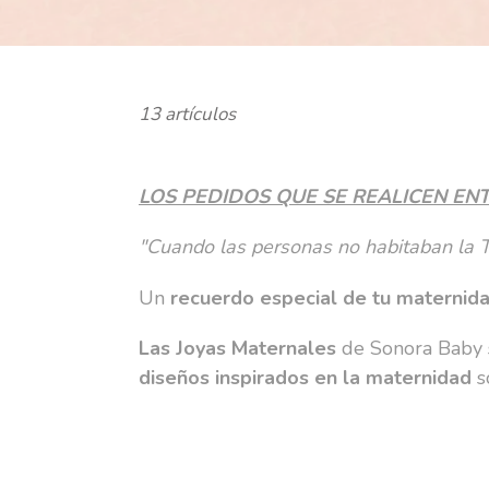
e
c
c
13 artículos
i
ó
LOS PEDIDOS QUE SE REALICEN ENTR
n
"Cuando las personas no habitaban la Ti
:
Un
recuerdo especial de tu maternid
Las Joyas Maternales
de Sonora Baby
diseños inspirados en la maternidad
s