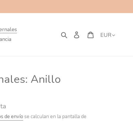
ernales
Moneda
Buscar
Ingresar
Carrito
ancia
ales: Anillo
ta
os de envío
se calculan en la pantalla de