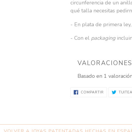
circunferencia de un anil
de
qué talla necesitas pedirn
compra
- En plata de primera ley,
- Con el
packaging
inclui
VALORACIONES
Basado en 1 valoració
COMPARTIR
COMPARTIR
TUITE
EN
FACEBOOK
VOLVER A JOYAS PATENTADAS HECHAS EN ESP