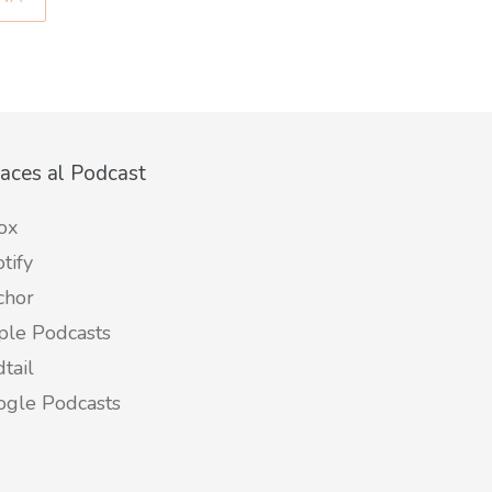
aces al Podcast
ox
tify
chor
ple Podcasts
tail
ogle Podcasts