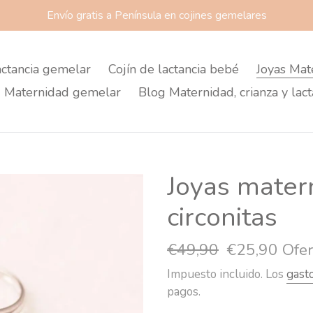
Envío gratis a Península en cojines gemelares
actancia gemelar
Cojín de lactancia bebé
Joyas Mat
 Maternidad gemelar
Blog Maternidad, crianza y lact
Joyas matern
circonitas
Precio
€49,90
Precio
€25,90
Ofer
habitual
de
Impuesto incluido. Los
gast
pagos.
oferta