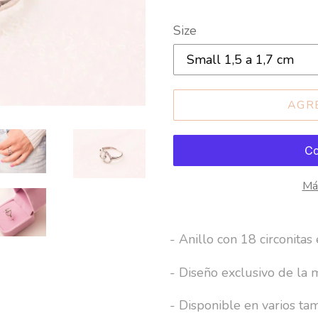
Size
AGR
Má
Agregando
el
- Anillo con 18 circonita
producto
- Diseño exclusivo de la 
a
tu
- Disponible en varios ta
carrito