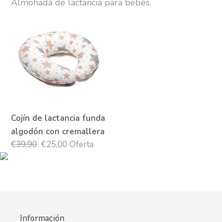
Almohada de lactancia para bebés.
i
Cojín
de
ó
lactancia
funda
n
algodón
:
con
cremallera
Cojín de lactancia funda
algodón con cremallera
Precio
€39,90
Precio
€25,00
Oferta
habitual
de
oferta
Información