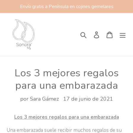
Ir
Envío gratis a Península en cojines gemelares
directamente
al
contenido
Buscar
Ingresar
Carrito
Los 3 mejores regalos
para una embarazada
por Sara Gámez
17 de junio de 2021
Los 3 mejores regalos para una embarazada
Una embarazada suele recibir muchos regalos de su