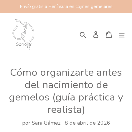
Ir
Envío gratis a Península en cojines gemelares
directamente
al
contenido
Buscar
Ingresar
Carrito
Cómo organizarte antes
del nacimiento de
gemelos (guía práctica y
realista)
por Sara Gámez
8 de abril de 2026