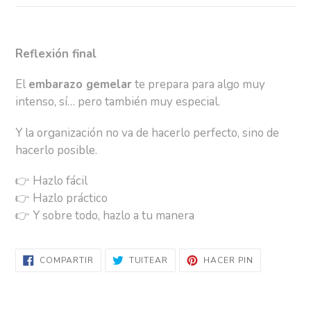
Reflexión final
El
embarazo gemelar
te prepara para algo muy
intenso, sí… pero también muy especial.
Y la organización no va de hacerlo perfecto, sino de
hacerlo posible.
👉
Hazlo fácil
👉
Hazlo práctico
👉
Y sobre todo, hazlo a tu manera
COMPARTIR
TUITEAR
PINEAR
COMPARTIR
TUITEAR
HACER PIN
EN
EN
EN
FACEBOOK
TWITTER
PINTEREST